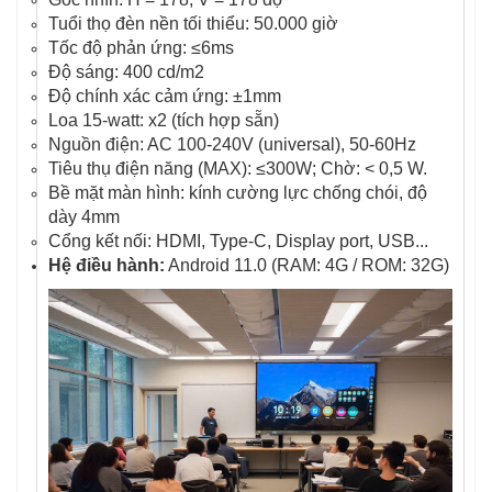
Tuổi thọ đèn nền tối thiểu: 50.000 giờ
Tốc độ phản ứng: ≤6ms
Độ sáng: 400 cd/m2
Độ chính xác cảm ứng: ±1mm
Loa 15-watt: x2 (tích hợp sẵn)
Nguồn điện: AC 100-240V (universal), 50-60Hz
Tiêu thụ điện năng (MAX): ≤300W; Chờ: < 0,5 W.
Bề mặt màn hình: kính cường lực chống chói, độ
dày 4mm
Cổng kết nối: HDMI, Type-C, Display port, USB...
Hệ điều hành:
Android 11.0 (RAM: 4G / ROM: 32G)