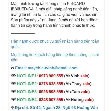
Màn hình tương tác thông minh EIBOARD
IB86LED-SA là một giải pháp công nghệ tiên tiến,
mang lại nhiều lợi ích cho cả giáo viên và học sinh.
Sản phẩm này xứng đáng là một người bạn đồng
hành tin cậy trong hành trình chinh phục tri thức.
——————
Hân hạnh được phục vụ quý khách hàng trên toàn
quốc!
Mọi thông tin khách hàng liên hệ theo thông tin chi
tiết:
✉
Email:
maychieuvinh@gmail.com
☏
HOTLINE1:
0973.989.555
(Mr.Vinh
zalo
)
☏
HOTLINE2:
0378.838.555
(Ms.Thuy
zalo
)
☏
HOTLINE3:
0926.598.555
(Ms.Tam
zalo
)
☏
HOTLINE4:
0348.907.555
(Mr.Huong
zalo
)
۩
Địa chỉ: Số 44, Ngách 28, Ngõ 93 Hoàng Văn