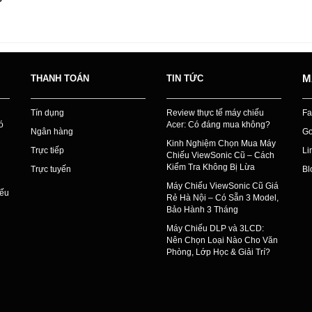
M
THANH TOÁN
TIN TỨC
Tín dụng
Review thực tế máy chiếu
Fa
ó
Acer: Có đáng mua không?
Ngân hàng
Go
Kinh Nghiệm Chọn Mua Máy
Trực tiếp
Li
Chiếu ViewSonic Cũ – Cách
Kiểm Tra Không Bị Lừa
Trực tuyến
Bl
Máy Chiếu ViewSonic Cũ Giá
iếu
Rẻ Hà Nội – Có Sẵn 3 Model,
Bảo Hành 3 Tháng
Máy Chiếu DLP và 3LCD:
Nên Chọn Loại Nào Cho Văn
Phòng, Lớp Học & Giải Trí?