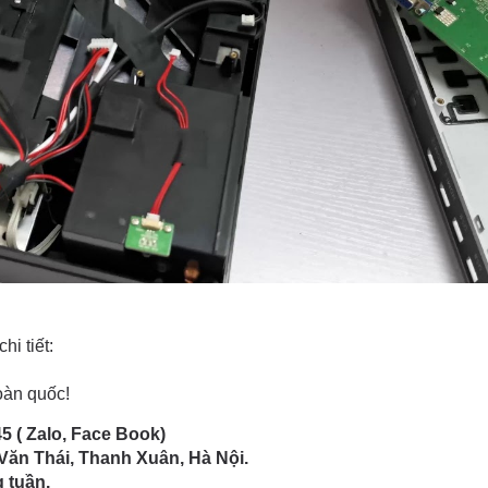
hi tiết:
oàn quốc!
45
( Zalo, Face Book)
Văn Thái, Thanh Xuân, Hà Nội.
 tuần.