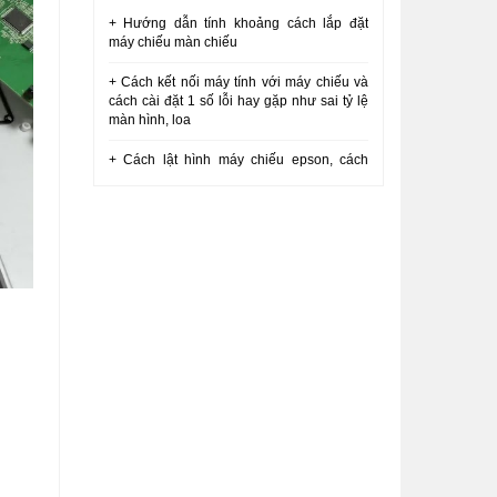
+ Hướng dẫn tính khoảng cách lắp đặt
máy chiếu màn chiếu
+ Cách kết nối máy tính với máy chiếu và
cách cài đặt 1 số lỗi hay gặp như sai tỷ lệ
màn hình, loa
+ Cách lật hình máy chiếu epson, cách
xoay hình, đảo hình máy chiếu treo trần
VICI
+ Sửa máy chiếu sony lên tắt 4 nháy |
Cách kiểm tra máy chiếu sony bị lên tắt
+ Hướng dẫn tháo nguồn máy chiếu sony
dx102 dx120 dx100 dx111 VICI
+ Hướng dẫn sử dụng màn chiếu di động
3 chân
+ So sánh bộ ba máy chiếu tầm trung
Optoma SA500 Viewsonic PA502SP Acer
X118H
+ Hướng dẫn tháo nguồn máy chiếu sony