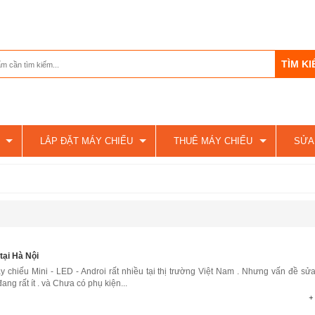
LẮP ĐẶT MÁY CHIẾU
THUÊ MÁY CHIẾU
SỬA
tại Hà Nội
y chiếu Mini - LED - Androi rất nhiều tại thị trường Việt Nam . Nhưng vấn đề sử
ng rất ít . và Chưa có phụ kiện...
+ 