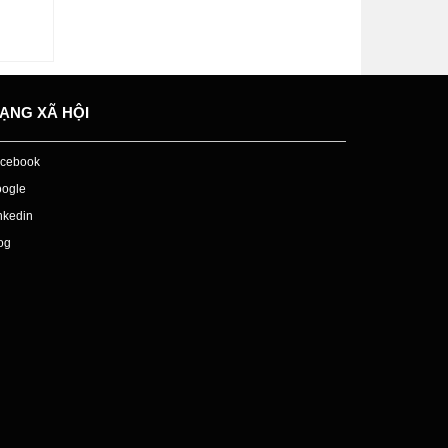
dx102 - dx120 - dx100 - dx111 - VICI
+ Đập hộp máy chiếu optoma es357 mới
nhất 2018 sáng rẻ đẹp [VICI]
+ Máy chiếu optoma ES357 giá rẻ mới
ẠNG XÃ HỘI
nhất 2018
+ Hướng dẫn cách lắp đặt giá treo máy
cebook
chiếu đa năng nhanh chóng
ogle
nkedin
og