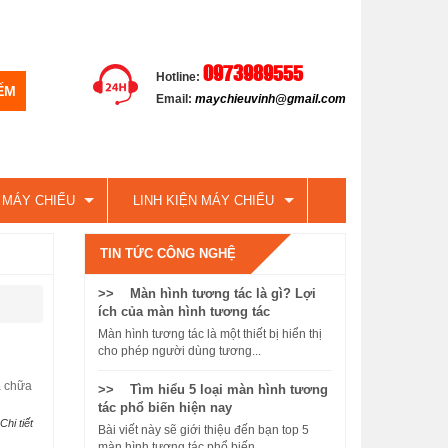
0973989555
Hotline:
Email:
maychieuvinh@gmail.com
 MÁY CHIẾU
LINH KIỆN MÁY CHIẾU
TIN TỨC CÔNG NGHỆ
>> Màn hình tương tác là gì? Lợi
ích của màn hình tương tác
Màn hình tương tác là một thiết bị hiển thị
cho phép người dùng tương...
a chữa
>> Tìm hiểu 5 loại màn hình tương
tác phổ biến hiện nay
Chi tiết
Bài viết này sẽ giới thiệu đến bạn top 5
màn hình tương tác phổ biến...