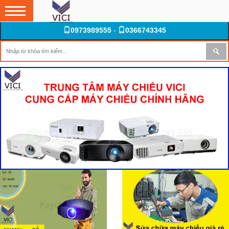
0973989555
-
0366743345