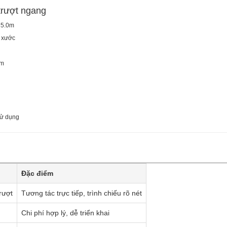
trượt ngang
/ 5.0m
y xước
êm
sử dụng
Đặc điểm
rượt
Tương tác trực tiếp, trình chiếu rõ nét
Chi phí hợp lý, dễ triển khai