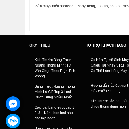
Sửa máy chiếu panasonic, sony, benq, infocus, optoma, vie
GIỚI THIỆU
HỖ TRỢ KHÁCH HÀNG
Kích Thước Bảng Trượt
Có Nên Tự Vệ Sinh Máy
Ngang Thông Minh: Tư
Chiếu Tại Nhà? 5 Rủi R
Vấn Chọn Theo Diện Tích
Có Thể Làm Hỏng Máy
Phòng
Hướng dẫn lắp đặt giá t
Bảng Trượt Ngang Thông
máy chiếu đa năng
Minh Là Gì? Top 3 Loại
Được Dùng Nhiều Nhất
Kích thước các loại màn
chiếu thông dụng hiện 
Các loại bảng trượt cấp 1,
2, 3 – Nên chọn loại nào
cho lớp học?
Sửa chữa, mua bán, cho