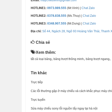
Email:
maychieuvinh@gmail.com
HOTLINE1:
0973.989.555
(Mr.Vinh) |
Chat Zalo
HOTLINE2:
0378.838.555
(Ms.Thuy) |
Chat Zalo
HOTLINE3:
0348.907.555
(Mr.Dung) |
Chat Zalo
Địa chỉ:
Số 44, Ngách 28, Ngõ 93 Hoàng Văn Thái, Thanh 
Chia sẻ
Xem thêm:
,
,
,
tất cả loại bảng
bảng trượt thông minh
bảng trượt ngang
Tin khác
Trực tiếp
Các lỗi thường gặp ở máy chiếu và cách khắc phục máy ch
Trực tuyến
Sửa máy chiếu sony lỗi nguồn lấy ngay tại hà nội