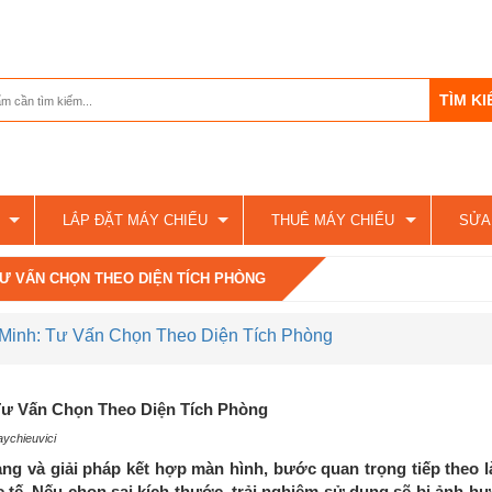
LẮP ĐẶT MÁY CHIẾU
THUÊ MÁY CHIẾU
SỬA
Ư VẤN CHỌN THEO DIỆN TÍCH PHÒNG
Minh: Tư Vấn Chọn Theo Diện Tích Phòng
ư Vấn Chọn Theo Diện Tích Phòng
ychieuvici
ang và giải pháp kết hợp màn hình, bước quan trọng tiếp theo l
 tế
. Nếu chọn sai kích thước, trải nghiệm sử dụng sẽ bị ảnh h