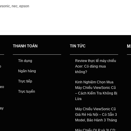
wsonic, nec, epson
M
THANH TOÁN
TIN TỨC
Tín dụng
Review thực tế máy chiếu
o
Acer: Có đáng mua
Ngân hàng
không?
Trực tiếp
Kinh Nghiệm Chọn Mua
reo
Máy Chiếu ViewSonic Cũ
Trực tuyến
– Cách Kiểm Tra Không Bị
Lừa
nay
Máy Chiếu ViewSonic Cũ
Giá Rẻ Hà Nội – Có Sẵn 3
Model, Bảo Hành 3 Tháng
Máy Chiếu DLP và 3LCD: