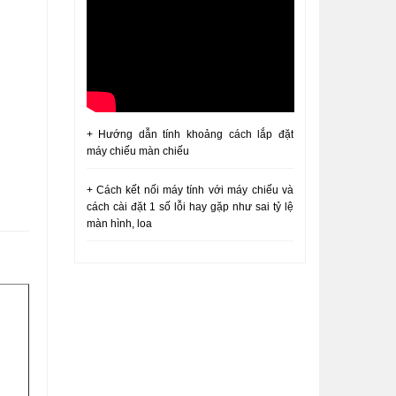
+ Hướng dẫn tính khoảng cách lắp đặt
máy chiếu màn chiếu
+ Cách kết nối máy tính với máy chiếu và
cách cài đặt 1 số lỗi hay gặp như sai tỷ lệ
màn hình, loa
+ Cách lật hình máy chiếu epson, cách
xoay hình, đảo hình máy chiếu treo trần
VICI
+ Sửa máy chiếu sony lên tắt 4 nháy |
Cách kiểm tra máy chiếu sony bị lên tắt
+ Hướng dẫn tháo nguồn máy chiếu sony