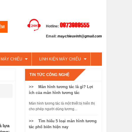
0973989555
Hotline:
Email:
maychieuvinh@gmail.com
 MÁY CHIẾU
LINH KIỆN MÁY CHIẾU
TIN TỨC CÔNG NGHỆ
>> Màn hình tương tác là gì? Lợi
ích của màn hình tương tác
Màn hình tương tác là một thiết bị hiển thị
cho phép người dùng tương...
>> Tìm hiểu 5 loại màn hình tương
à lựa
tác phổ biến hiện nay
ưởng: