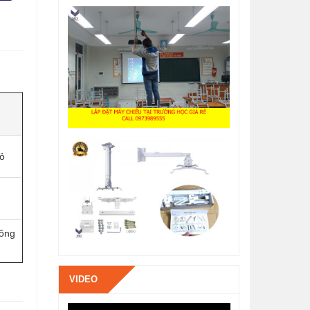
hỏ
công
VIDEO