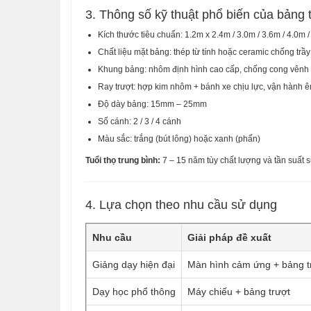
3. Thông số kỹ thuật phổ biến của bảng 
Kích thước tiêu chuẩn: 1.2m x 2.4m / 3.0m / 3.6m / 4.0m 
Chất liệu mặt bảng: thép từ tính hoặc ceramic chống trầ
Khung bảng: nhôm định hình cao cấp, chống cong vênh
Ray trượt: hợp kim nhôm + bánh xe chịu lực, vận hành 
Độ dày bảng: 15mm – 25mm
Số cánh: 2 / 3 / 4 cánh
Màu sắc: trắng (bút lông) hoặc xanh (phấn)
Tuổi thọ trung bình:
7 – 15 năm tùy chất lượng và tần suất 
4. Lựa chọn theo nhu cầu sử dụng
Nhu cầu
Giải pháp đề xuất
Giảng dạy hiện đại
Màn hình cảm ứng + bảng t
Dạy học phổ thông
Máy chiếu + bảng trượt