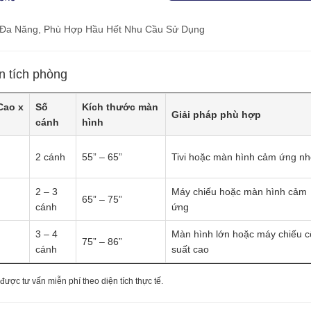
 Đa Năng, Phù Hợp Hầu Hết Nhu Cầu Sử Dụng
n tích phòng
Cao x
Số
Kích thước màn
Giải pháp phù hợp
cánh
hình
2 cánh
55” – 65”
Tivi hoặc màn hình cảm ứng n
2 – 3
Máy chiếu hoặc màn hình cảm
65” – 75”
cánh
ứng
3 – 4
Màn hình lớn hoặc máy chiếu 
75” – 86”
cánh
suất cao
ược tư vấn miễn phí theo diện tích thực tế.