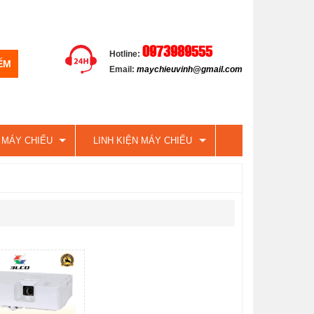
0973989555
Hotline:
Email:
maychieuvinh@gmail.com
 MÁY CHIẾU
LINH KIỆN MÁY CHIẾU