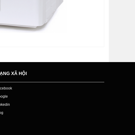
ẠNG XÃ HỘI
cebook
ogle
nkedin
og