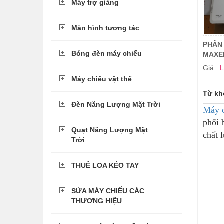
Máy trợ giảng
Màn hình tương tác
PHÂN 
Bóng đèn máy chiếu
MAXE
Giá:
L
Máy chiếu vật thể
Từ kh
Đèn Năng Lượng Mặt Trời
Máy c
phối 
Quạt Năng Lượng Mặt
chất 
Trời
THUÊ LOA KÉO TAY
SỬA MÁY CHIẾU CÁC
THƯƠNG HIỆU