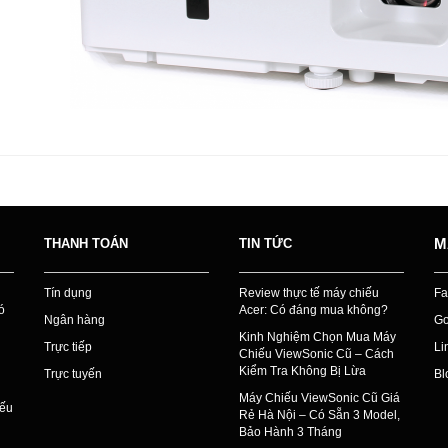
M
THANH TOÁN
TIN TỨC
Tín dụng
Review thực tế máy chiếu
Fa
ó
Acer: Có đáng mua không?
Ngân hàng
Go
Kinh Nghiệm Chọn Mua Máy
Trực tiếp
Li
Chiếu ViewSonic Cũ – Cách
Kiểm Tra Không Bị Lừa
Trực tuyến
Bl
Máy Chiếu ViewSonic Cũ Giá
iếu
Rẻ Hà Nội – Có Sẵn 3 Model,
Bảo Hành 3 Tháng