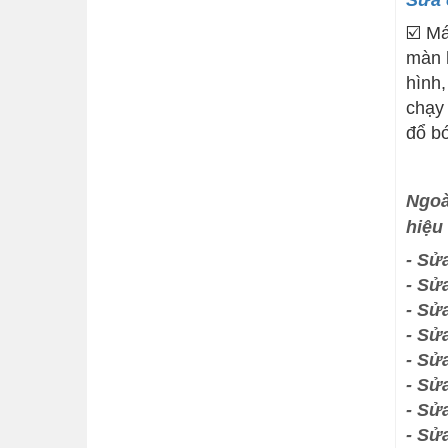
Sửa 
☑️
Máy
màn h
hình,
chạy 
đổ bó
Ngoà
hiệu
- Sử
- Sử
- Sử
- Sử
- Sử
- Sử
- Sử
- Sử