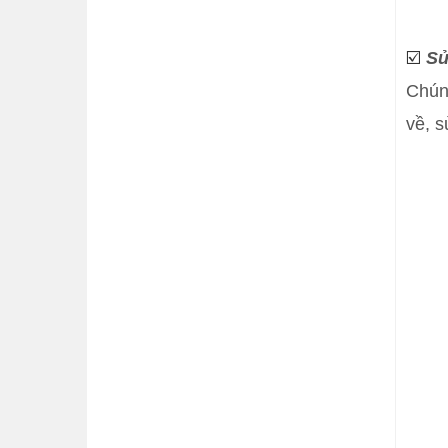
☑️
Sử
Chúng
về, s