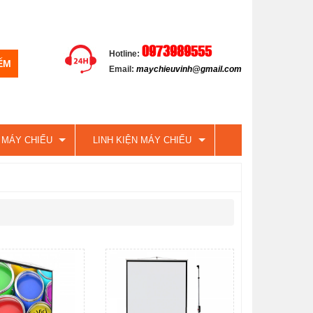
0973989555
Hotline:
Email:
maychieuvinh@gmail.com
 MÁY CHIẾU
LINH KIỆN MÁY CHIẾU