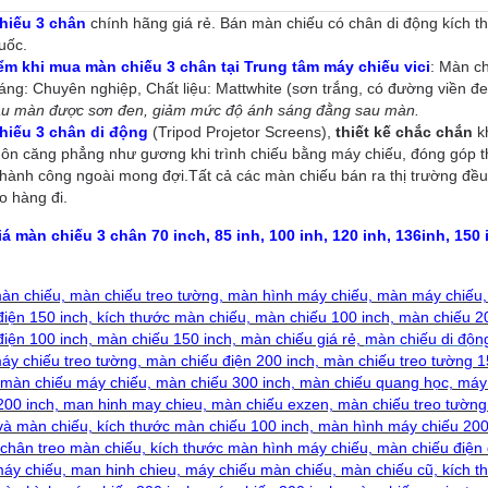
hiếu 3 chân
chính hãng giá rẻ. Bán màn chiếu có chân di động kích th
uốc.
ểm khi mua màn chiếu 3 chân tại Trung tâm máy chiếu vici
: Màn ch
áng: Chuyên nghiệp, Chất liệu: Mattwhite (sơn trắng, có đường viền đe
au màn được sơn đen, giảm mức độ ánh sáng đằng sau màn.
hiếu 3 chân di động
(Tripod Projetor Screens),
thiết kế chắc chắn
kh
ôn căng phẳng như gương khi trình chiếu bằng máy chiếu, đóng góp th
 thành công ngoài mong đợi.Tất cả các màn chiếu bán ra thị trường đều 
ao hàng đi.
iá màn chiếu 3 chân
70 inch, 85 inh, 100 inh, 120 inh, 136inh, 150 
àn chiếu, màn chiếu treo tường, màn hình máy chiếu, màn máy chiếu
điện 150 inch, kích thước màn chiếu, màn chiếu 100 inch, màn chiếu 
điện 100 inch, màn chiếu 150 inch, màn chiếu giá rẻ,
màn chiếu di độn
y chiếu treo tường, màn chiếu điện 200 inch, màn chiếu treo tường 1
 màn chiếu máy chiếu, màn chiếu 300 inch, màn chiếu quang học, má
200 inch, man hinh may chieu, màn chiếu exzen, màn chiếu treo tường
và màn chiếu, kích thước màn chiếu 100 inch, màn hình máy chiếu 200
 chân treo màn chiếu, kích thước màn hình máy chiếu, màn chiếu điện 
áy chiếu, man hinh chieu, máy chiếu màn chiếu, màn chiếu cũ, kích t