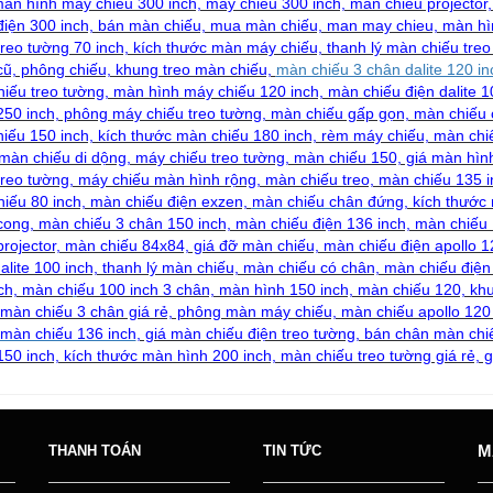
màn hình máy chiếu 300 inch, máy chiếu 300 inch, màn chiếu projector
điện 300 inch, bán màn chiếu, mua màn chiếu, man may chieu, màn hì
treo tường 70 inch, kích thước màn máy chiếu, thanh lý màn chiếu tre
cũ, phông chiếu, khung treo màn chiếu,
màn chiếu 3 chân dalite 120 in
iếu treo tường, màn hình máy chiếu 120 inch, màn chiếu điện dalite 
250 inch, phông máy chiếu treo tường, màn chiếu gấp gọn, màn chiếu
iếu 150 inch, kích thước màn chiếu 180 inch, rèm máy chiếu, màn chiế
 màn chiếu di dộng, máy chiếu treo tường, màn chiếu 150, giá màn hì
treo tường, máy chiếu màn hình rộng, màn chiếu treo, màn chiếu 135 i
iếu 80 inch, màn chiếu điện exzen,
màn chiếu chân đứng
, kích thước
cong, màn chiếu 3 chân 150 inch, màn chiếu điện 136 inch, màn chiếu
projector, màn chiếu 84x84, giá đỡ màn chiếu, màn chiếu điện apollo 
alite 100 inch, thanh lý màn chiếu, màn chiếu có chân, màn chiếu điện 
ch, màn ch
i
ếu 100 inch 3 chân, màn hình 150 inch, màn chiếu 120, kh
 màn chiếu 3 chân giá rẻ, phông màn máy chiếu, màn chiếu apollo 120
màn chiếu 136 inch
, giá màn chiếu điện treo tường, bán chân màn chi
 150 inch, kích thước màn hình 200 inch, màn chiếu treo tường giá rẻ,
M
THANH TOÁN
TIN TỨC