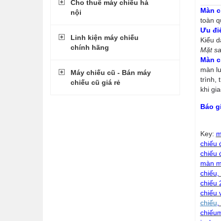
Cho thuê máy chiếu hà
Màn c
nội
toàn q
Ưu đi
Linh kiện máy chiếu
Kiểu d
chính hãng
Mặt s
Màn c
màn lu
Máy chiếu cũ - Bán máy
trình,
chiếu cũ giá rẻ
khi gi
Báo g
Key:
m
chiếu 
chiếu 
màn má
chiếu,
chiếu 
chiếu 
chiếu
,
chiếum