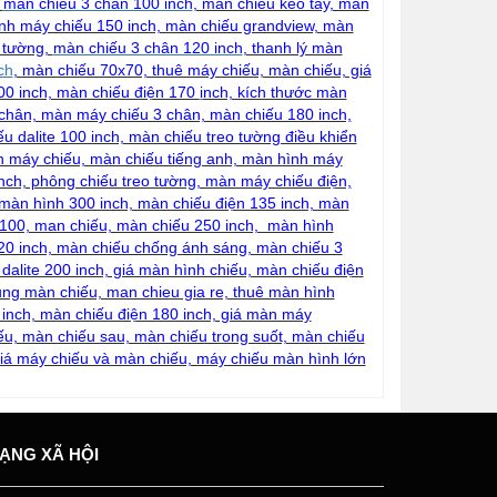
,
màn chiếu 3 chân 100 inch
, màn chiếu kéo tay, màn
nh máy chiếu 150 inch, màn chiếu grandview, màn
o tường,
màn chiếu 3 chân 120 inch
, thanh lý màn
ch
, màn chiếu 70x70, thuê máy chiếu, màn chiếu, giá
100 inch, màn chiếu điện 170
i
nch, kích thước màn
 chân, màn máy chiếu 3 chân, màn chiếu 180 inch,
u dalite 100 inch, màn chiếu treo tường điều khiển
nh máy chiếu, màn chiếu tiếng anh, màn hình máy
nch, phông chiếu treo tường, màn máy chiếu điện,
 màn hình 300 inch, màn chiếu điện 135 inch, màn
 100, man chiếu, màn chiếu 250 inch, màn hình
120 inch, màn chiếu chống ánh sáng, màn chiếu 3
dalite 200 inch, giá màn hình chiếu, màn chiếu điện
ung màn chiếu, man chieu gia re, thuê màn hình
 inch, màn chiếu điện 180 inch, giá màn máy
ếu, màn chiếu sau, màn chiếu trong suốt, màn chiếu
 giá máy chiếu và màn chiếu, máy chiếu màn hình lớn
ẠNG XÃ HỘI