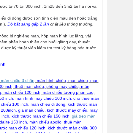
ước từ 70 tới 300 inch, 1m25 đến 3m2 tại hà nội và
iếu di động được sơn tĩnh điện màu đen hoặc trắng:
n ),
Độ bắt sáng gấp 2 lần
chất liệu thông thường,
ông bị nghiêng màn, hộp màn hình lục lăng, vải
êm phần hoàn thiện cho buổi giảng dạy, thuyết
được kỹ thuật viên kiểm tra test kỹ hàng hóa trước
inh
,
màn chiếu 3 chân
, màn hình chiếu, man chieu, màn
200 inch, thuê màn chiếu, phông máy chiếu, màn
g
, màn chiếu 120 inch, màn chiếu tương phản cao,
50 inch, màn hình máy chiếu 100 inch, cho thuê màn
y chiếu 100
i
nch, man chieu di dong, kích thước màn
 200inch, giá màn chiếu, kích thước máy chiếu, máy
 inch, kích thước màn chiếu 150 inch,
giá treo màn
dal
i
te 150 inch, màn chiếu apollo, thuê màn
hước màn chiếu 120 inch, kích thước màn chiếu 300