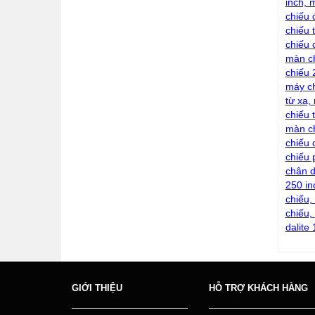
inch, 
chiếu 
chiếu 
chiếu 
màn ch
chiếu 
máy ch
từ xa,
chiếu 
màn ch
chiếu 
chiếu 
chân d
250 in
chiếu,
chiếu,
dalite
GIỚI THIỆU
HỖ TRỢ KHÁCH HÀNG