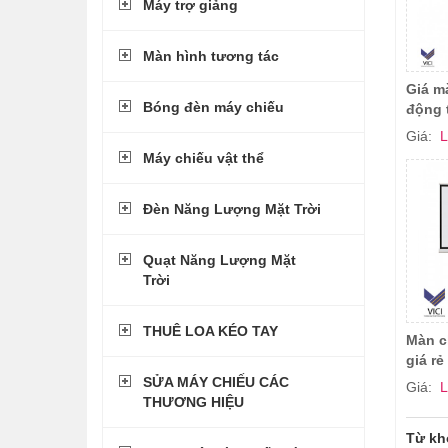
Máy trợ giảng
Màn hình tương tác
Giá m
Bóng đèn máy chiếu
động t
Giá:
L
Máy chiếu vật thể
Đèn Năng Lượng Mặt Trời
Quạt Năng Lượng Mặt
Trời
THUÊ LOA KÉO TAY
Màn c
giá rẻ
SỬA MÁY CHIẾU CÁC
Giá:
L
THƯƠNG HIỆU
Từ kh