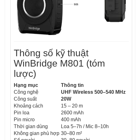
Thông số kỹ thuật
WinBridge M801 (tóm
lược)
Hạng mục
Thông tin
Công nghệ
UHF Wireless 500–540 MHz
Công suất
20W
Khoảng cách
15 – 20 m
Pin loa
2600 mAh
Pin micro
400 mAh
Thời gian dùng
Loa 5–7h / Mic 8–10h
Không gian phù hợp
30–80 m²