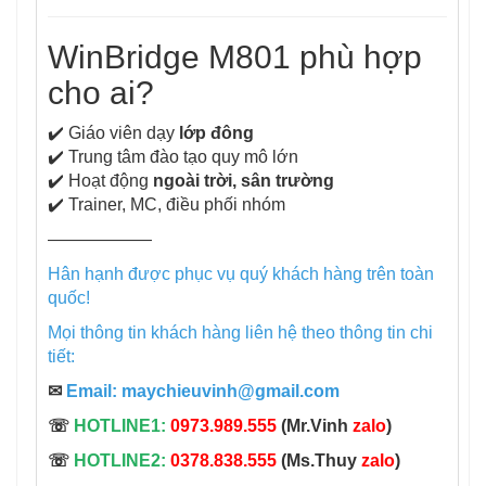
WinBridge M801 phù hợp
cho ai?
✔️ Giáo viên dạy
lớp đông
✔️ Trung tâm đào tạo quy mô lớn
✔️ Hoạt động
ngoài trời, sân trường
✔️ Trainer, MC, điều phối nhóm
——————
Hân hạnh được phục vụ quý khách hàng trên toàn
quốc!
Mọi thông tin khách hàng liên hệ theo thông tin chi
tiết:
✉
Email:
maychieuvinh@gmail.com
☏
HOTLINE1:
0973.989.555
(Mr.Vinh
zalo
)
☏
HOTLINE2:
0378.838.555
(Ms.Thuy
zalo
)