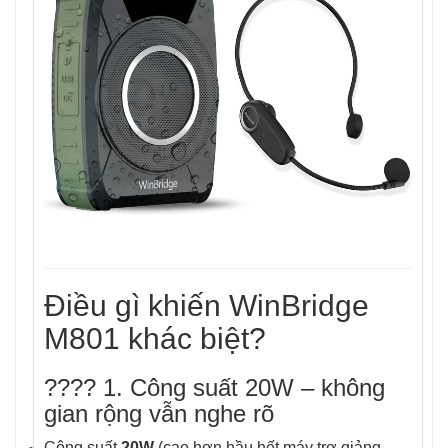
Điều gì khiến WinBridge
M801 khác biệt?
???? 1. Công suất 20W – không
gian rộng vẫn nghe rõ
Công suất
20W
(cao hơn hầu hết máy trợ giảng