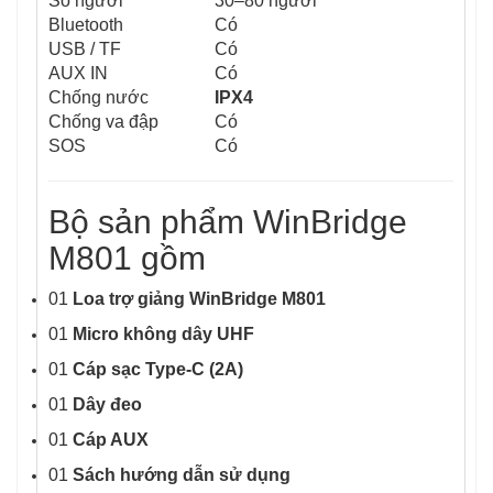
Số người
30–80 người
Bluetooth
Có
USB / TF
Có
AUX IN
Có
Chống nước
IPX4
Chống va đập
Có
SOS
Có
Bộ sản phẩm WinBridge
M801 gồm
01
Loa trợ giảng WinBridge M801
01
Micro không dây UHF
01
Cáp sạc Type-C (2A)
01
Dây đeo
01
Cáp AUX
01
Sách hướng dẫn sử dụng