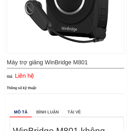
Máy trợ giảng WinBridge M801
Liên hệ
Giá
:
Thông số kỹ thuật
MÔ TẢ
BÌNH LUẬN
TẢI VỀ
WinBridge M801 không