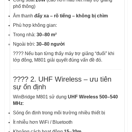
phổ thông)
Âm thanh
đẩy xa – rõ tiếng – không bị chìm
Phù hợp không gian:
Trong nhà:
30–80 m²
Ngoài trời:
30–80 người
???? Nếu bạn từng thấy máy trợ giảng “đuối” khi
lớp đông, M801 giải quyết đúng vấn đề đó.
???? 2. UHF Wireless – ưu tiên
sự ổn định
WinBridge M801 sử dụng
UHF Wireless 500–540
MHz
:
Sóng ổn định trong môi trường nhiều thiết bị
Ít nhiễu hơn WiFi / Bluetooth
Khoảng cách hoạt động
15–20m