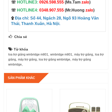
☏
HOTLINE3:
0926.598.555
(Ms.Tam
zalo
)
☏
HOTLINE4:
0348.907.555
(Mr.Huong
zalo
)
۩
Địa chỉ: Số 44, Ngách 28, Ngõ 93 Hoàng Văn
Thái, Thanh Xuân, Hà Nội.
Chia sẻ
Từ khóa
,
,
,
loa trợ giảng winbridge m801
winbridge m801
máy trợ giảng
loa trợ
,
,
,
giảng
máy trợ giảng
loa trợ giảng winbridge
máy trợ giảng
,
winbridge
SẢN PHẨM KHÁC