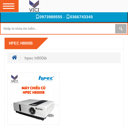
0973989555
-
0366743345
HPEC H800IB
hpec h800ib