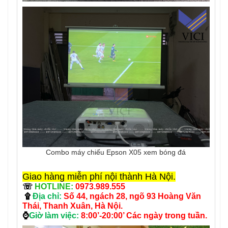
Combo máy chiếu Epson X05 xem bóng đá
Giao hàng miễn phí nội thành Hà Nội.
☏
HOTLINE:
0973.989.555
۩
Địa chỉ:
Số 44, ngách 28, ngõ 93 Hoàng Văn
Thái, Thanh Xuân, Hà Nội.
⌚
Giờ làm việc:
8:00’-20:00’ Các ngày trong tuần.