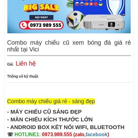
Combo máy chiếu cũ xem bóng đá giá rẻ
nhất tại Vici
Liên hệ
Giá
:
Thông số kỹ thuật
Combo máy chiếu giá rẻ - sáng đẹp
- MÁY CHIẾU CŨ SÁNG ĐẸP
- MÀN CHIẾU KÍCH THƯỚC LỚN
- ANDROID BOX KẾT NỐI WIFI, BLUETOOTH
☏
HOTLINE1:
0973.989.555 (zalo,
facebook
)