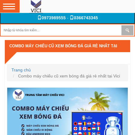
0973989555
-
0366743345
COMBO MÁY CHIẾU CŨ XEM BÓNG ĐÁ GIÁ RẺ NHẤT TẠI
VICI
Trang chủ
Combo máy chiếu cũ xem bóng đá giá rẻ nhất tại Vici