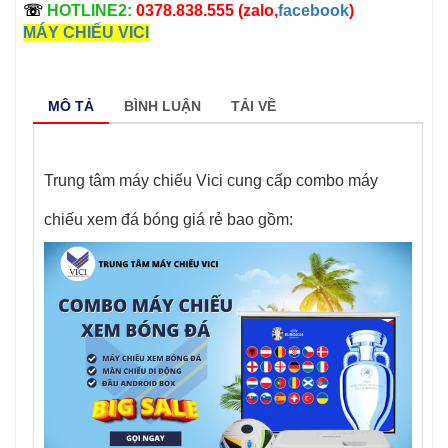
☏
HOTLINE2:
0378.838.555 (zalo,
facebook
)
MÁY CHIẾU VICI
MÔ TẢ
BÌNH LUẬN
TẢI VỀ
Trung tâm máy chiếu Vici cung cấp combo máy
chiếu xem đá bóng giá rẻ bao gồm: