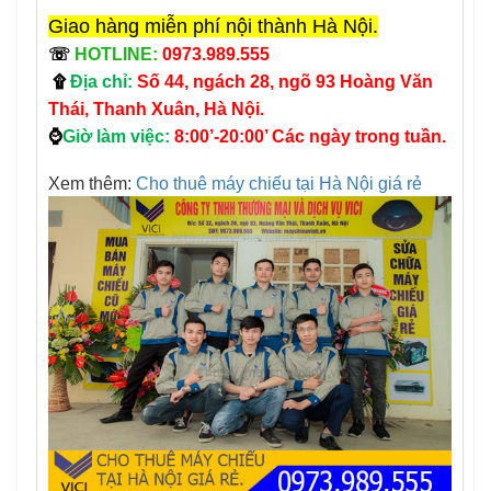
Giao hàng miễn phí nội thành Hà Nội.
☏
HOTLINE:
0973.989.555
۩
Địa chỉ:
Số 44, ngách 28, ngõ 93 Hoàng Văn
Thái, Thanh Xuân, Hà Nội.
⌚
Giờ làm việc:
8:00’-20:00’ Các ngày trong tuần.
Xem thêm:
Cho thuê máy chiếu tại Hà Nội giá rẻ