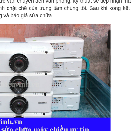
ức vận chuyển đến văn phòng, kỹ thuật sẽ tiếp nhận má
nh chặt chẽ của trung tâm chúng tôi. Sau khi xong kết
g và báo giá sửa chữa.