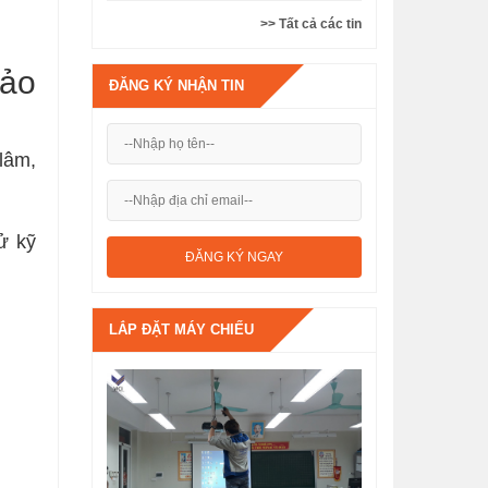
>> Tất cả các tin
bảo
ĐĂNG KÝ NHẬN TIN
lâm,
ử kỹ
LẮP ĐẶT MÁY CHIẾU