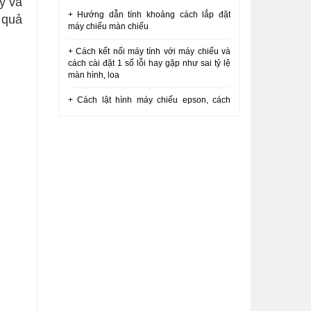
y và
+ Hướng dẫn tính khoảng cách lắp đặt
 quả
máy chiếu màn chiếu
+ Cách kết nối máy tính với máy chiếu và
cách cài đặt 1 số lỗi hay gặp như sai tỷ lệ
màn hình, loa
+ Cách lật hình máy chiếu epson, cách
xoay hình, đảo hình máy chiếu treo trần
VICI
+ Sửa máy chiếu sony lên tắt 4 nháy |
Cách kiểm tra máy chiếu sony bị lên tắt
+ Hướng dẫn tháo nguồn máy chiếu sony
dx102 dx120 dx100 dx111 VICI
+ Hướng dẫn sử dụng màn chiếu di động
3 chân
+ So sánh bộ ba máy chiếu tầm trung
Optoma SA500 Viewsonic PA502SP Acer
X118H
+ Hướng dẫn tháo nguồn máy chiếu sony