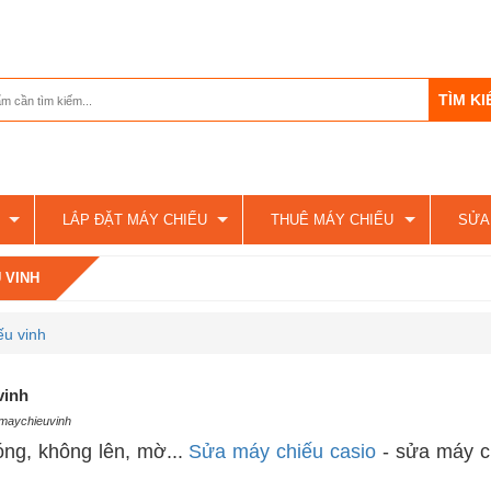
LẮP ĐẶT MÁY CHIẾU
THUÊ MÁY CHIẾU
SỬA
 VINH
ếu vinh
vinh
 maychieuvinh
óng, không lên, mờ...
Sửa máy chiếu casio
- sửa máy c